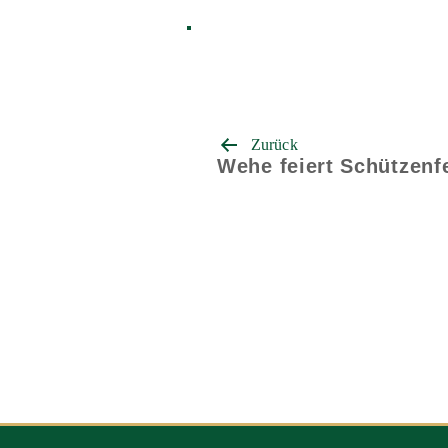
Beitrags-
Zurück
Navigation
Wehe feiert Schützenf