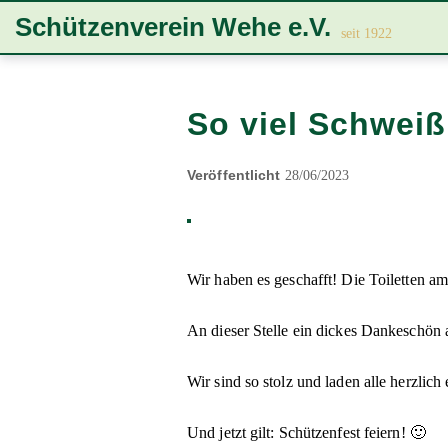
Zur
Zum
Zum
Schützenverein Wehe e.V.
Hauptnavigation
Inhalt
Footer
seit 1922
springen
springen
springen
So viel Schweiß
Veröffentlicht
28/06/2023
Wir haben es geschafft! Die Toiletten a
An dieser Stelle ein dickes Dankeschön 
Wir sind so stolz und laden alle herzl
Und jetzt gilt: Schützenfest feiern! 🙂