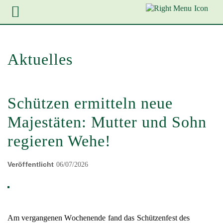
Zur
Zum
Zum
Hauptnavigation
Inhalt
Footer
springen
springen
springen
Aktuelles
Schützen ermitteln neue
Majestäten: Mutter und Sohn
regieren Wehe!
Veröffentlicht
06/07/2026
Am vergangenen Wochenende fand das Schützenfest des