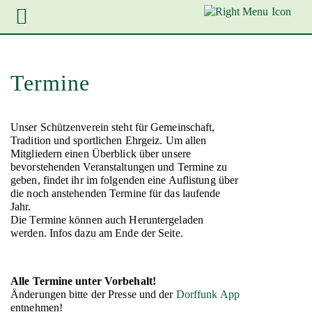
Zur
Zum
Zum
Hauptnavigation
Inhalt
Footer
springen
springen
springen
Termine
Termine
Unser Schützenverein steht für Gemeinschaft,
Tradition und sportlichen Ehrgeiz. Um allen
Mitgliedern einen Überblick über unsere
bevorstehenden Veranstaltungen und Termine zu
geben, findet ihr im folgenden eine Auflistung über
die noch anstehenden Termine für das laufende
Jahr.
Die Termine können auch Heruntergeladen
werden. Infos dazu am Ende der Seite.
Alle Termine unter Vorbehalt!
Änderungen bitte der Presse und der
Dorffunk App
entnehmen!