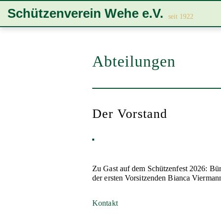
Zur
Zum
Zum
Schützenverein Wehe e.V.
Hauptnavigation
Inhalt
Footer
seit 1922
springen
springen
springen
Abteilungen
Abteilungen
Der Vorstand
Zu Gast auf dem Schützenfest 2026: Bür
der ersten Vorsitzenden Bianca Vierman
Kontakt