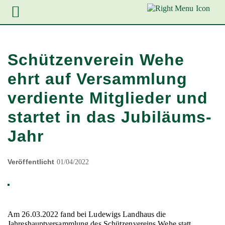
Zur
Zum
Zum
Hauptnavigation
Inhalt
Footer
springen
springen
springen
Schützenverein Wehe
ehrt auf Versammlung
verdiente Mitglieder und
startet in das Jubiläums-
Jahr
Veröffentlicht
01/04/2022
Am 26.03.2022 fand bei Ludewigs Landhaus die
Jahreshauptversammlung des Schützenvereins Wehe statt.