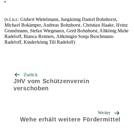
(v.l.n.r.: Gisbert Wietelmann, Jungkönig Daniel Bohnhorst,
Michael Bokämper, Andreas Bohnhorst, Christian Haake, Heinz
Grundmann, Stefan Wiegmann, Gerd Bohnhorst, Altkönig Malte
Radeloff, Bianca Reimers, Altkönigin Sonja Buschmann-
Radeloff, Kinderkönig Till Radeloff)
Beitrags-
Zurück
Navigation
JHV vom Schützenverein
verschoben
Weiter
Wehe erhält weitere Fördermittel