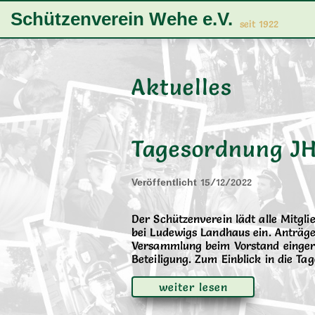
Zur
Zum
Zum
Schützenverein Wehe e.V.
Hauptnavigation
Inhalt
Footer
seit 1922
springen
springen
springen
Aktuelles
Tagesordnung J
15/12/2022
Veröffentlicht
Der Schützenverein lädt alle Mitg
bei Ludewigs Landhaus ein. Anträge
Versammlung beim Vorstand eingere
Beteiligung. Zum Einblick in die T
weiter lesen