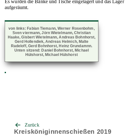
Es wurden die Bänke und Tische eingelagert und das Lager
aufgeräumt.
von links: Fabian Tiemann, Werner Rosenbohm,
Sven viermann, Jörn Wietelmann, Christian
Haake, Gisbert Wietelmann, Andreas Bohnhorst,
Gerd Hollendiek, Andreas Helmich, Malte
Radeloff, Gerd Bohnhorst, Heinz Grundamnn.
Unten sitzend: Daniel Bohnhorst, Michael
Hülshorst, Michael Hülshorst
Beitrags-
Zurück
Navigation
Kreisköniginnenschießen 2019